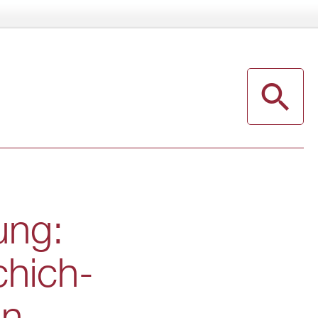
rung:
chich­