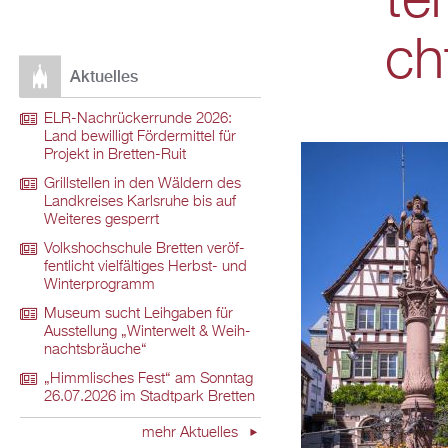
te
ch
Ak­tu­el­les
ELR-Nach­rü­ck­er­run­de 2026:
Land be­wil­ligt För­der­mit­tel für
Pro­jekt in Brett­en-Ruit
Grill­stel­len in den Wäl­dern des
Land­krei­ses Karls­ru­he bis auf
Wei­te­res ge­sperrt
Volks­hoch­schu­le Brett­en ver­öf­
fent­licht viel­fäl­ti­ges Herbst- und
Win­ter­pro­gramm
Mu­se­um sucht Leih­ga­ben für
Aus­stel­lung „Win­ter­welt & Weih­
nachts­bräu­che“
„Himm­li­sches Fest“ am Sonn­tag
26.07.2026 im Stadt­park Brett­en
mehr Ak­tu­el­les