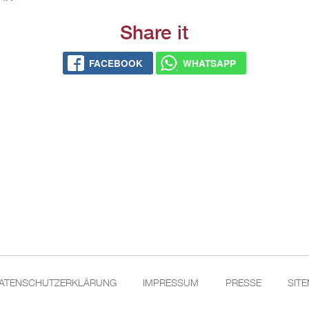
Share it
FACE­BOOK
WHATS­APP
A­TEN­SCHUT­Z­ER­KLÄ­RUNG
IM­PRES­SUM
PRES­SE
SIT