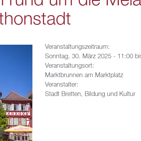
n rund um die Me­l
thon­stadt
Ver­an­stal­tungs­zeit­raum:
Sonn­tag, 30. März 2025 -
11:00
bi
Ver­an­stal­tungs­ort:
Markt­brun­nen am Markt­platz
Ver­an­stal­ter:
Stadt Brett­en, Bil­dung und Kul­tur