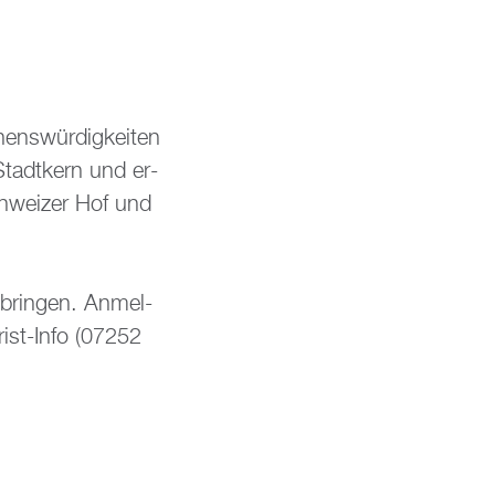
ns­wür­dig­kei­ten
 Stadt­kern und er­
Schwei­zer Hof und
­brin­gen. An­mel­
rist-Info (07252