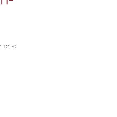
an­
s
12:30