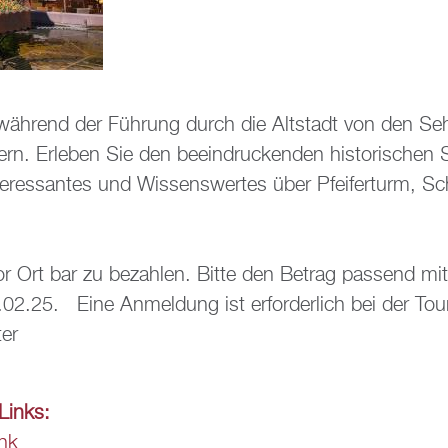
wäh­rend der Füh­rung durch die Alt­stadt von den Se­he
ern. Er­le­ben Sie den be­ein­dru­cken­den his­to­ri­schen
n­ter­es­san­tes und Wis­sens­wer­tes über Pfei­fer­turm, 
or Ort bar zu be­zah­len. Bitte den Be­trag pas­send mit
02.25. Eine An­mel­dung ist er­for­der­lich bei der Tou­
er
e Links:
ink