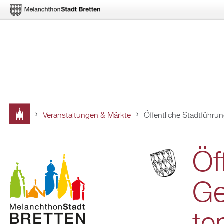
Ver­an­stal­tun­gen & Märk­te
Öf­fent­li­che Stadt­füh­
Sie
sind
Öf­
hier
Ge