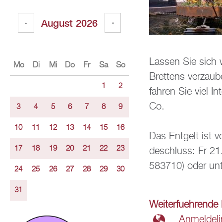
Au­gust 2026
«
»
Las­sen Sie sich 
Mo
Di
Mi
Do
Fr
Sa
So
Brettens ver­zau­b
1
2
fah­ren Sie viel I
Co.
3
4
5
6
7
8
9
10
11
12
13
14
15
16
Das Ent­gelt ist v
17
18
19
20
21
22
23
de­schluss: Fr 21.
583710) oder unt
24
25
26
27
28
29
30
31
Wei­ter­fueh­ren­d
An­mel­de­l