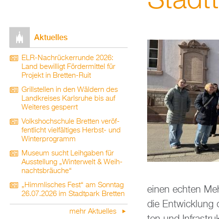
Stadt­t
Ak­tu­el­les
ELR-Nach­rü­ck­er­run­de 2026:
Land be­wil­ligt För­der­mit­tel für
Pro­jekt in Brett­en-Ruit
Grill­stel­len in den Wäl­dern des
Land­krei­ses Karls­ru­he bis auf
Wei­te­res ge­sperrt
Volks­hoch­schu­le Brett­en ver­öf­
fent­licht viel­fäl­ti­ges Herbst- und
Win­ter­pro­gramm
Mu­se­um sucht Leih­ga­ben für
Aus­stel­lung „Win­ter­welt & Weih­
nachts­bräu­che“
„Himm­li­sches Fest“ am Sonn­tag
einen ech­ten Mehr
26.07.2026 im Stadt­park Brett­en
die Ent­wick­lung d
mehr Ak­tu­el­les