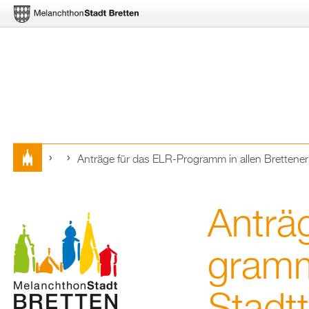
An­trä­ge für das ELR-Pro­gramm in allen Brettener S
Sie
sind
An­trä
hier
gramm