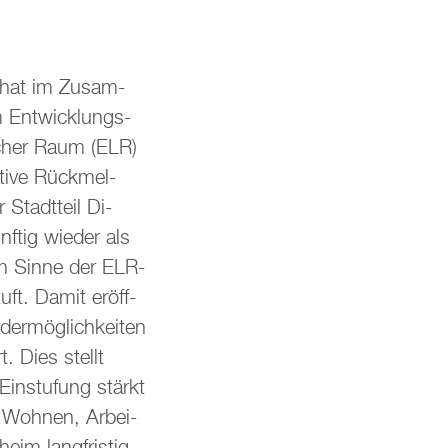
 hat im Zu­sam­
Ent­wick­lungs­
­cher Raum (ELR)
­ti­ve Rück­mel­
 Stadt­teil Di­
f­tig wie­der als
 im Sinne der ELR-
stuft. Damit er­öff­
er­mög­lich­kei­ten
rt. Dies stellt
Ein­stu­fung stärkt
in Woh­nen, Ar­bei­