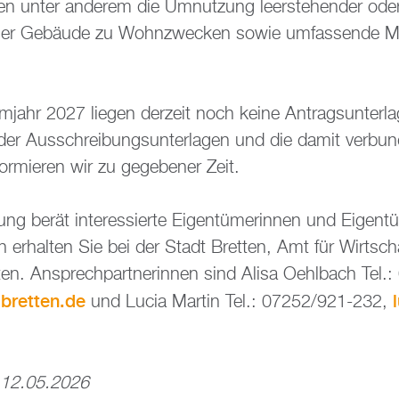
den unter an­de­rem die Um­nut­zung leer­ste­hen­der oder 
i­cher Ge­bäu­de zu Wohn­zwe­cken sowie um­fas­sen­de Mo­
jahr 2027 lie­gen der­zeit noch keine An­trags­un­ter­la
g der Aus­schrei­bungs­un­ter­la­gen und die damit ver­bun
for­mie­ren wir zu ge­ge­be­ner Zeit.
tung berät in­ter­es­sier­te Ei­gen­tü­me­rin­nen und Ei­gen
­nen er­hal­ten Sie bei der Stadt Brett­en, Amt für Wirt­scha
ten. An­sprech­part­ne­rin­nen sind Alisa Oehl­bach Te
​bretten.​de
und Lucia Mar­tin Tel.: 07252/921-232,
am 12.05.2026