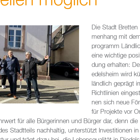
ei­len mög­lich
Die Stadt Brett­en
men­hang mit dem 
pro­gramm Länd­li
eine wich­ti­ge po­si
dung er­hal­ten: Der
edels­heim wird kün
länd­lich ge­prägt
Richt­li­ni­en ein­ge­
nen sich neue För­d
für Pro­jek­te vor O
­wert für alle Bür­ge­rin­nen und Bür­ger dar, denn die 
es Stadt­teils nach­hal­tig, un­ter­stützt In­ves­ti­tio­nen 