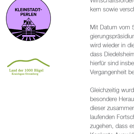
Wirt­schafts­för­d
kern sowie ver­sc
Mit Datum vom 5. 
gie­rungs­prä­si­di
wird wie­der in die
dass Di­edels­heim
hier­für sind ins­b
Ver­gan­gen­heit be
Gleich­zei­tig wurd
be­son­de­re Her­au
die­ser zu­sam­men
lau­fen­den Fort­
zu­ge­hen, dass es