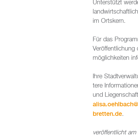
Un­ter­stützt wer­
land­wirt­schaft­l
im Orts­kern.
Für das Pro­gramm­
Ver­öf­fent­li­chun
mög­lich­kei­ten in­
Ihre Stadt­ver­wal­
te­re In­for­ma­tio
und Lie­gen­schaf­
alisa.​oehlbach@
bretten.​de
.
ver­öf­fent­licht 