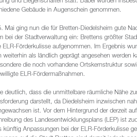
e­rung und Lie­gen­schaf­ten statt. Dabei wur­den ins­be­s
hie­de­ne Ge­bäu­de in Au­gen­schein ge­nom­men.
Mai ging nun die für Brett­en-Di­edels­heim gute Na
­um bei der Stadt­ver­wal­tung ein: Brettens grö­ß­ter Stadt
 ELR-För­der­ku­lis­se auf­ge­nom­men. Im Er­geb­nis wurd
 wei­ter­hin als länd­lich ge­prägt an­ge­se­hen wer­den k
e­son­de­re die noch vor­han­de­ne Orts­kern­struk­tur sowi
­wil­lig­te ELR-För­der­maß­nah­men.
e deut­lich, dass die un­mit­tel­ba­re räum­li­che Nähe z
s­for­de­rung dar­stellt, da Di­edels­heim in­zwi­schen na­
­ge­wach­sen ist. Vor dem Hin­ter­grund der der­zeit auf
schrei­bung des Lan­des­ent­wick­lungs­plans (LEP) ist 
 künf­tig An­pas­sun­gen bei der ELR-För­der­ku­lis­se g