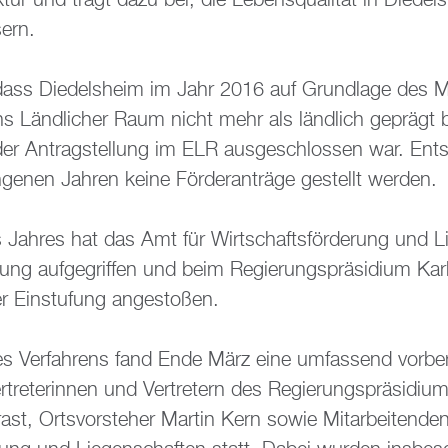
k­tur und trägt dazu bei, die Le­bens­qua­li­tät in Di­edels­
sern.
, dass Di­edels­heim im Jahr 2016 auf Grund­la­ge des
ns Länd­li­cher Raum nicht mehr als länd­lich ge­prägt 
der An­trag­stel­lung im ELR aus­ge­schlos­sen war. Ent
ge­nen Jah­ren keine För­der­an­trä­ge ge­stellt wer­den.
 Jah­res hat das Amt für Wirt­schafts­för­de­rung und Li
gung auf­ge­grif­fen und beim Re­gie­rungs­prä­si­di­um Karl
r Ein­stu­fung an­ge­sto­ßen.
 Ver­fah­rens fand Ende März eine um­fas­send vor­be­re
tre­te­rin­nen und Ver­tre­tern des Re­gie­rungs­prä­si­di­u
ast, Orts­vor­ste­her Mar­tin Kern sowie Mit­ar­bei­ten­d