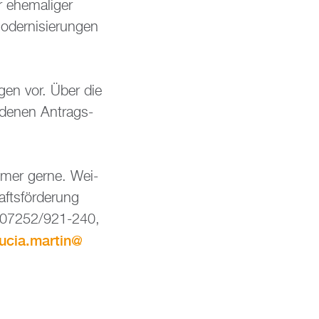
ehe­ma­li­ger
der­ni­sie­run­gen
­gen vor. Über die
­de­nen An­trags­
­tü­mer gerne. Wei­
fts­för­de­rung
l.: 07252/921-240,
lucia.​martin@​