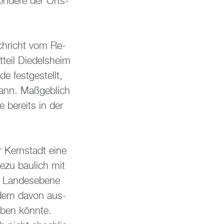
on­de­re der Orts­
ch­richt vom Re­
­teil Di­edels­heim
e fest­ge­stellt,
ann. Ma­ß­geb­lich
e be­reits in der
ur Kern­stadt eine
he­zu bau­lich mit
 Lan­des­ebe­ne
zudem davon aus­
eben könn­te.