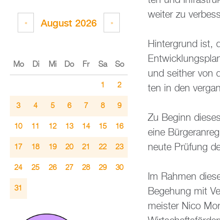
ten und In­fra­stru
wei­ter zu ver­bes­
Au­gust 2026
«
»
Hin­ter­grund ist
Ent­wick­lungs­pla
Mo
Di
Mi
Do
Fr
Sa
So
und seit­her von 
1
2
ten in den ver­gan­
3
4
5
6
7
8
9
Zu Be­ginn die­ses
10
11
12
13
14
15
16
eine Bür­ger­an­re­
neu­te Prü­fung de
17
18
19
20
21
22
23
24
25
26
27
28
29
30
Im Rah­men die­ses
31
Be­ge­hung mit Ver­
meis­ter Nico Mo­r