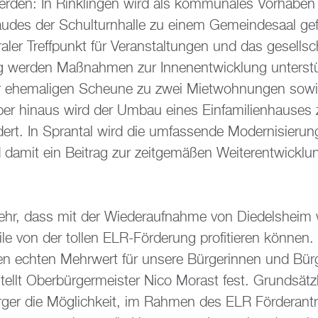
r­den: In Rin­klin­gen wird als kom­mu­na­les Vor­ha­b
u­des der Schul­turn­hal­le zu einem Ge­mein­de­saal ge­
ra­ler Treff­punkt für Ver­an­stal­tun­gen und das ge­sell­s
g wer­den Maß­nah­men zur In­nen­ent­wick­lung un­ter­stüt
 ehe­ma­li­gen Scheu­ne zu zwei Miet­woh­nun­gen sowi
r­über hin­aus wird der Umbau eines Ein­fa­mi­li­en­hau­se
r­dert. In Spran­tal wird die um­fas­sen­de Mo­der­ni­sie­
damit ein Bei­trag zur zeit­ge­mä­ßen Wei­ter­ent­wick
hr, dass mit der Wie­der­auf­nah­me von Di­edels­heim w
­le von der tol­len ELR-För­de­rung pro­fi­tie­ren kön­nen
 ech­ten Mehr­wert für un­se­re Bür­ge­rin­nen und Bür­
 stellt Ober­bür­ger­meis­ter Nico Mo­rast fest. Grund­sät
­ger die Mög­lich­keit, im Rah­men des ELR För­der­an­trä