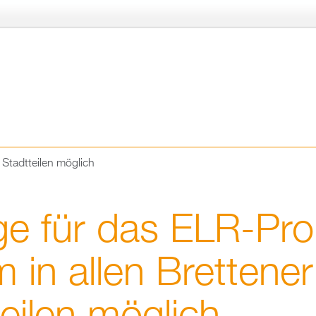
Di­
rekt
zum
In­
halt
tadt­tei­len mög­lich
­ge für das ELR-Pro
 in allen Brettener