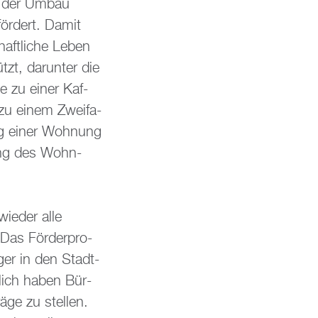
en der Umbau
för­dert. Damit
chaft­li­che Leben
zt, dar­un­ter die
e zu einer Kaf­
s zu einem Zwei­fa­
rung einer Woh­nung
­lung des Wohn­
ie­der alle
. Das För­der­pro­
ger in den Stadt­
z­lich haben Bür­
­ge zu stel­len.