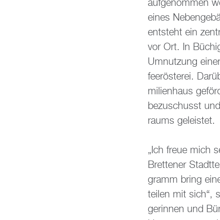
auf­ge­nom­men we
eines Ne­ben­ge­bä
ent­steht ein zen­t
vor Ort. In Bü­chi
Um­nut­zung einer
fee­rös­te­rei. Da
mi­li­en­haus ge­fö
be­zu­schusst und 
raums ge­leis­tet.
„Ich freue mich se
Brettener Stadt­tei
gramm bring einen
tei­len mit sich“,
ge­rin­nen und Bür