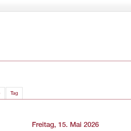
Direkt
zum
Inhalt
e
Tag
(aktiver Reiter)
Freitag, 15. Mai 2026