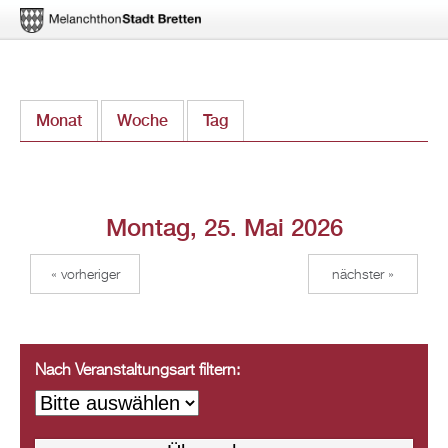
Direkt
Monat
Woche
Tag
(aktiver Reiter)
zum
Inhalt
Montag, 25. Mai 2026
« vorheriger
nächster »
Nach Veranstaltungsart filtern: