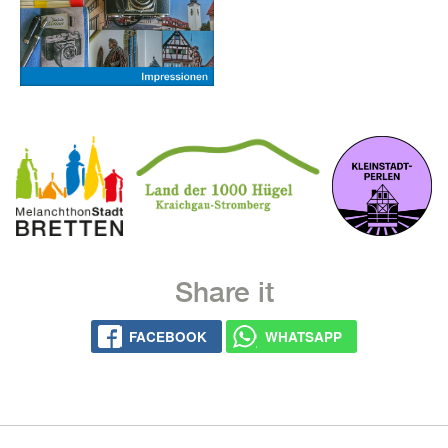
Share it
FACE­BOOK
WHATS­APP