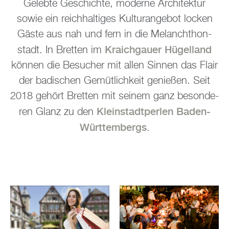
Ge­leb­te Ge­schich­te, mo­der­ne Ar­chi­tek­tur
sowie ein reich­hal­ti­ges Kul­tur­ange­bot lo­cken
Gäste aus nah und fern in die Me­lan­chthon­
Kraich­gau­er Hü­gel­land
stadt. In Brett­en im
kön­nen die Be­su­cher mit allen Sin­nen das Flair
der ba­di­schen Ge­müt­lich­keit ge­nie­ßen. Seit
2018 ge­hört Brett­en mit sei­nem ganz be­son­de­
Klein­stadt­per­len Baden-
ren Glanz zu den
Würt­tem­bergs
.