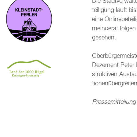
Die Stadt­ver­wal­
tei­li­gung läuft b
eine On­line­be­te
mein­de­rat fol­ge
ge­se­hen.
Ober­bür­ger­meis­
De­zer­nent Peter 
struk­ti­ven Aus­ta
tio­nen­über­grei­f
Pres­se­mit­tei­l