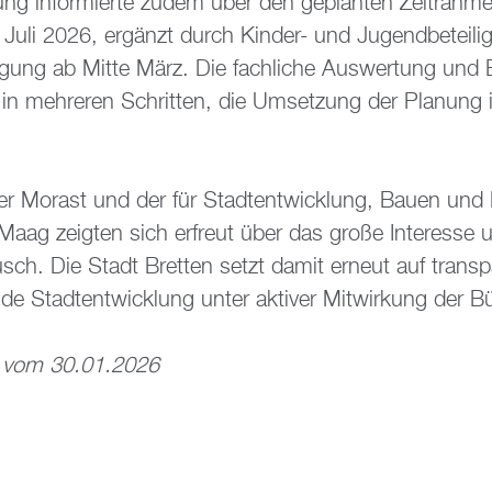
tung in­for­mier­te zudem über den ge­plan­ten Zeit­rah­m
is Juli 2026, er­gänzt durch Kin­der- und Ju­gend­be­tei­l
i­li­gung ab Mitte März. Die fach­li­che Aus­wer­tung und
n in meh­re­ren Schrit­ten, die Um­set­zung der Pla­nung
ter Mo­rast und der für Stadt­ent­wick­lung, Bauen und N
Maag zeig­ten sich er­freut über das große In­ter­es­se
usch. Die Stadt Brett­en setzt damit er­neut auf trans­pa­
en­de Stadt­ent­wick­lung unter ak­ti­ver Mit­wir­kung der Bü
ung vom 30.01.2026