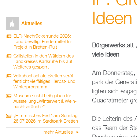
II“: Gr
Ideen
Ak­tu­el­les
ELR-Nach­rü­ck­er­run­de 2026:
Land be­wil­ligt För­der­mit­tel für
Bür­ger­werk­statt 
Pro­jekt in Brett­en-Ruit
viele Ideen
Grill­stel­len in den Wäl­dern des
Land­krei­ses Karls­ru­he bis auf
Wei­te­res ge­sperrt
Am Don­ners­tag, 2
Volks­hoch­schu­le Brett­en ver­öf­
park der Ge­ne­ra­t
fent­licht viel­fäl­ti­ges Herbst- und
Win­ter­pro­gramm
lig­ten sich en­ga
Mu­se­um sucht Leih­ga­ben für
Qua­drat­me­ter gr
Aus­stel­lung „Win­ter­welt & Weih­
nachts­bräu­che“
„Himm­li­sches Fest“ am Sonn­tag
Die Lei­te­rin des
26.07.2026 im Stadt­park Brett­en
das Team der Stadt
mehr Ak­tu­el­les