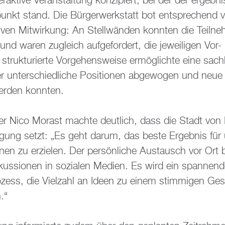
­ak­ti­ve Ver­an­stal­tung kon­zi­piert, bei der der er­geb­ni
punkt stand. Die Bür­ger­werk­statt bot ent­spre­chend vie
­ti­ven Mit­wir­kung: An Stell­wän­den konn­ten die Teil­n
und waren zu­gleich auf­ge­for­dert, die je­wei­li­gen Vor-
truk­tu­rier­te Vor­ge­hens­wei­se er­mög­lich­te eine sach­l
er un­ter­schied­li­che Po­si­tio­nen ab­ge­wo­gen und neue 
r­den konn­ten.
­ter Nico Mo­rast mach­te deut­lich, dass die Stadt von
i­li­gung setzt: „Es geht darum, das beste Er­geb­nis für
io­nen zu er­zie­len. Der per­sön­li­che Aus­tausch vor Ort
kus­sio­nen in so­zia­len Me­di­en. Es wird ein span­nen
o­zess, die Viel­zahl an Ideen zu einem stim­mi­gen Ge­
.“