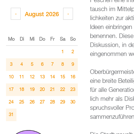
Pe­schen eine in­ter
tausch im Mit­tel­
Au­gust 2026
«
»
lich­kei­ten zur ak
Ideen ein­brin­gen 
be­nen­nen. Diese s
Mo
Di
Mi
Do
Fr
Sa
So
Dis­kus­si­on, in d
1
2
ein­ge­nom­men we
3
4
5
6
7
8
9
Ober­bür­ger­meis
10
11
12
13
14
15
16
eine brei­te Be­te
für alle Ge­ne­ra­t
17
18
19
20
21
22
23
lich mehr als Dis­
24
25
26
27
28
29
30
spruchs­vol­ler Pr
31
sam­men­zu­füh­ren