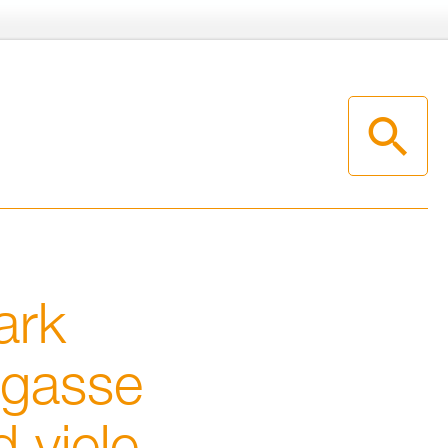
ark
­gas­se