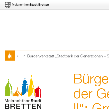
Bür­ger­werk­statt „Stadt­park der Ge­ne­ra­tio­nen – 
Sie
sind
Bür­ge
hier
der Ge