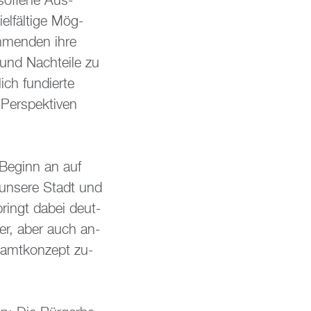
s­of­fe­ne Aus­
l­fäl­ti­ge Mög­
eh­men­den ihre
 und Nach­tei­le zu
ich fun­dier­te
Per­spek­ti­ven
 Be­ginn an auf
 un­se­re Stadt und
 bringt dabei deut­
­der, aber auch an­
samt­kon­zept zu­