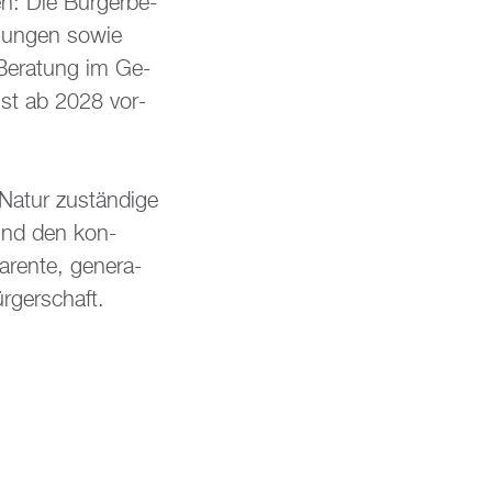
en: Die Bür­ger­be­
i­gun­gen sowie
 Be­ra­tung im Ge­
 ist ab 2028 vor­
atur zu­stän­di­ge
 und den kon­
ren­te, ge­ne­ra­
r­ger­schaft.