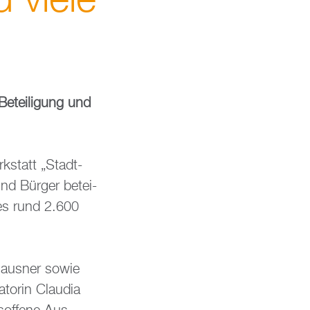
d viele
Be­tei­li­gung und
k­statt „Stadt­
und Bür­ger be­tei­
 des rund 2.600
 Haus­ner sowie
to­rin Clau­dia