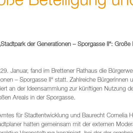
oße Be­tei­li­gung un
„Stadt­park der Ge­ne­ra­tio­nen – Spor­gas­se II“: Große 
9. Ja­nu­ar, fand im Brettener Rat­haus die Bür­ger­wer
io­nen – Spor­gas­se II“ statt. Zahl­rei­che Bür­ge­rin­nen 
­giert an der Ide­en­samm­lung zur künf­ti­gen Nut­zung
o­ßen Are­als in der Spor­gas­se.
 Amtes für Stadt­ent­wick­lung und Bau­recht Cor­ne­lia
­pla­ner hat­ten ge­mein­sam mit der ex­ter­nen Mo­de­ra­