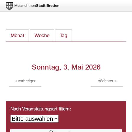
Direkt
Monat
Woche
Tag
(aktiver Reiter)
zum
Inhalt
Sonntag, 3. Mai 2026
« vorheriger
nächster »
Nach Veranstaltungsart filtern: