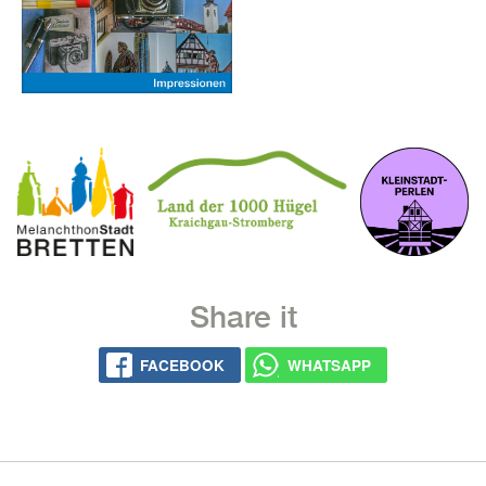
Share it
FACE­BOOK
WHATS­APP