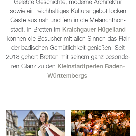
Ge­leb­te Ge­schich­te, mo­der­ne Ar­chi­tek­tur
sowie ein reich­hal­ti­ges Kul­tur­ange­bot lo­cken
Gäste aus nah und fern in die Me­lan­chthon­
Kraich­gau­er Hü­gel­land
stadt. In Brett­en im
kön­nen die Be­su­cher mit allen Sin­nen das Flair
der ba­di­schen Ge­müt­lich­keit ge­nie­ßen. Seit
2018 ge­hört Brett­en mit sei­nem ganz be­son­de­
Klein­stadt­per­len Baden-
ren Glanz zu den
Würt­tem­bergs
.