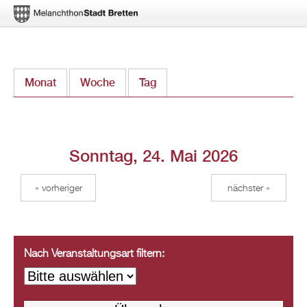
Direkt
Monat
Woche
Tag
(aktiver Reiter)
zum
Inhalt
Sonntag, 24. Mai 2026
« vorheriger
nächster »
Nach Veranstaltungsart filtern: