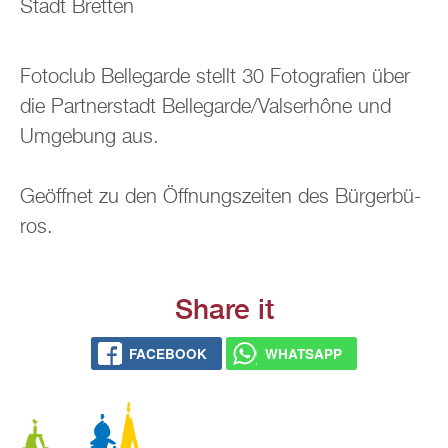
Stadt Brett­en
Fo­to­club Bel­le­gar­de stellt 30 Fo­to­gra­fi­en über
die Part­ner­stadt Bel­le­gar­de/Vals­er­hô­ne und
Um­ge­bung aus.
Ge­öff­net zu den Öff­nungs­zei­ten des Bür­ger­bü­
ros.
Share it
FACE­BOOK
WHATS­APP