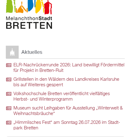
Ak­tu­el­les
ELR-Nach­rü­ck­er­run­de 2026: Land be­wil­ligt För­der­mit­tel
für Pro­jekt in Brett­en-Ruit
Grill­stel­len in den Wäl­dern des Land­krei­ses Karls­ru­he
bis auf Wei­te­res ge­sperrt
Volks­hoch­schu­le Brett­en ver­öf­fent­licht viel­fäl­ti­ges
Herbst- und Win­ter­pro­gramm
Mu­se­um sucht Leih­ga­ben für Aus­stel­lung „Win­ter­welt &
Weih­nachts­bräu­che“
„Himm­li­sches Fest“ am Sonn­tag 26.07.2026 im Stadt­
park Brett­en