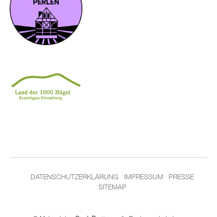
DA­TEN­SCHUT­Z­ER­KLÄ­RUNG
IM­PRES­SUM
PRES­SE
SITEMAP