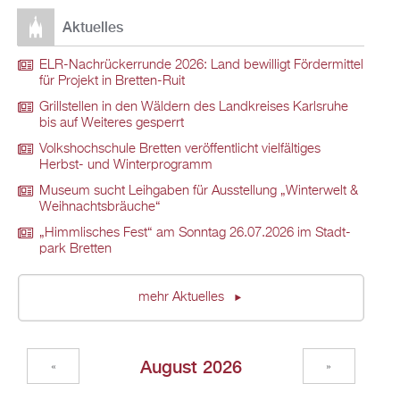
Ak­tu­el­les
ELR-Nach­rü­ck­er­run­de 2026: Land be­wil­ligt För­der­mit­tel
für Pro­jekt in Brett­en-Ruit
Grill­stel­len in den Wäl­dern des Land­krei­ses Karls­ru­he
bis auf Wei­te­res ge­sperrt
Volks­hoch­schu­le Brett­en ver­öf­fent­licht viel­fäl­ti­ges
Herbst- und Win­ter­pro­gramm
Mu­se­um sucht Leih­ga­ben für Aus­stel­lung „Win­ter­welt &
Weih­nachts­bräu­che“
„Himm­li­sches Fest“ am Sonn­tag 26.07.2026 im Stadt­
park Brett­en
mehr Ak­tu­el­les
Au­gust 2026
«
»