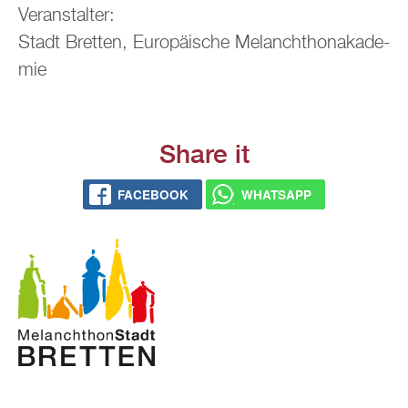
Ver­an­stal­ter:
Stadt Brett­en, Eu­ro­päi­sche Me­lan­chthon­aka­de­
mie
Share it
FACE­BOOK
WHATS­APP