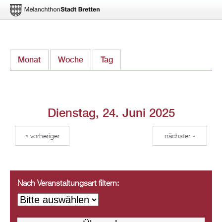
Direkt
Monat
Woche
Tag
(aktiver Reiter)
zum
Inhalt
Dienstag, 24. Juni 2025
« vorheriger
nächster »
Nach Veranstaltungsart filtern: