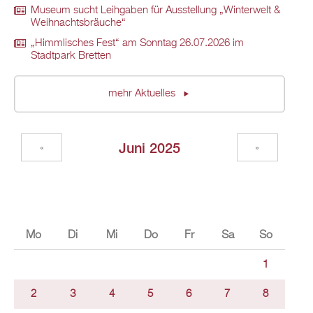
Museum sucht Leihgaben für Ausstellung „Winterwelt &
Weihnachtsbräuche“
„Himmlisches Fest“ am Sonntag 26.07.2026 im
Stadtpark Bretten
mehr Aktuelles
Juni 2025
«
»
Mo
Di
Mi
Do
Fr
Sa
So
1
2
3
4
5
6
7
8