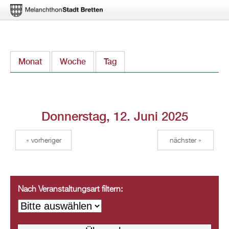
Direkt
Monat
Woche
Tag
(aktiver Reiter)
zum
Inhalt
Donnerstag, 12. Juni 2025
« vorheriger
nächster »
Nach Veranstaltungsart filtern: