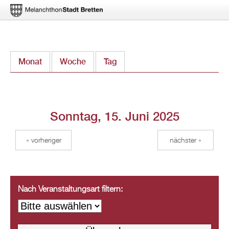
Direkt
Monat
Woche
Tag
(aktiver Reiter)
zum
Inhalt
Sonntag, 15. Juni 2025
« vorheriger
nächster »
Nach Veranstaltungsart filtern: