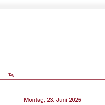
Direkt
zum
Inhalt
e
Tag
(aktiver Reiter)
Montag, 23. Juni 2025