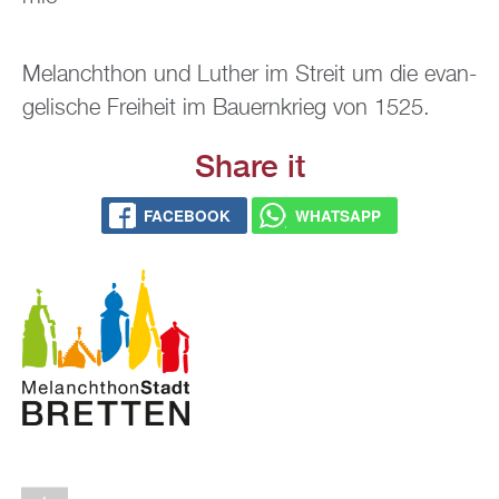
Me­lan­chthon und Lu­ther im Streit um die evan­
ge­li­sche Frei­heit im Bau­ern­krieg von 1525.
Share it
FACE­BOOK
WHATS­APP