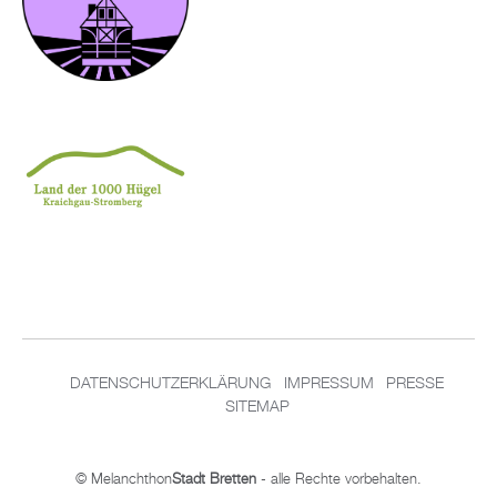
DA­TEN­SCHUT­Z­ER­KLÄ­RUNG
IM­PRES­SUM
PRES­SE
SITEMAP
© Me­lan­chthon
Stadt Brett­en
- alle Rech­te vor­be­hal­ten.