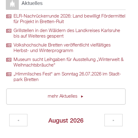
Ak­tu­el­les
ELR-Nach­rü­ck­er­run­de 2026: Land be­wil­ligt För­der­mit­tel
für Pro­jekt in Brett­en-Ruit
Grill­stel­len in den Wäl­dern des Land­krei­ses Karls­ru­he
bis auf Wei­te­res ge­sperrt
Volks­hoch­schu­le Brett­en ver­öf­fent­licht viel­fäl­ti­ges
Herbst- und Win­ter­pro­gramm
Mu­se­um sucht Leih­ga­ben für Aus­stel­lung „Win­ter­welt &
Weih­nachts­bräu­che“
„Himm­li­sches Fest“ am Sonn­tag 26.07.2026 im Stadt­
park Brett­en
mehr Ak­tu­el­les
Au­gust 2026
«
»