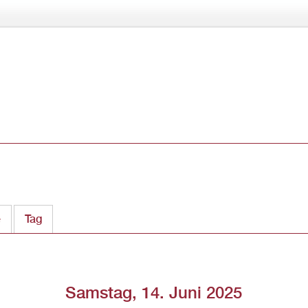
Direkt
zum
Inhalt
e
Tag
(aktiver Reiter)
Samstag, 14. Juni 2025