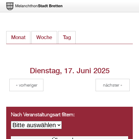
Direkt
Monat
Woche
Tag
(aktiver Reiter)
zum
Inhalt
Dienstag, 17. Juni 2025
« vorheriger
nächster »
Nach Veranstaltungsart filtern: