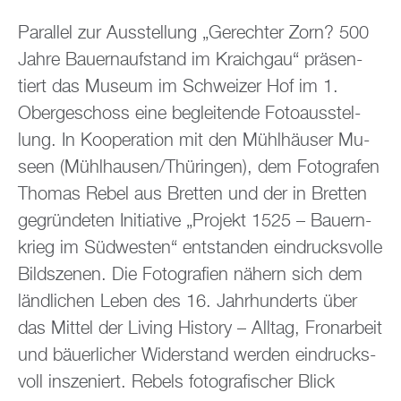
Par­al­lel zur Aus­stel­lung „Ge­rech­ter Zorn? 500
Jahre Bau­ern­auf­stand im Kraich­gau“ prä­sen­
tiert das Mu­se­um im Schwei­zer Hof im 1.
Ober­ge­schoss eine be­glei­ten­de Fo­to­aus­stel­
lung. In Ko­ope­ra­ti­on mit den Mühl­häu­ser Mu­
se­en (Mühl­hau­sen/Thü­rin­gen), dem Fo­to­gra­fen
Tho­mas Rebel aus Brett­en und der in Brett­en
ge­grün­de­ten In­itia­ti­ve „Pro­jekt 1525 – Bau­ern­
krieg im Süd­wes­ten“ ent­stan­den ein­drucks­vol­le
Bild­sze­nen. Die Fo­to­gra­fi­en nä­hern sich dem
länd­li­chen Leben des 16. Jahr­hun­derts über
das Mit­tel der Li­ving His­to­ry – All­tag, Fron­ar­beit
und bäu­er­li­cher Wi­der­stand wer­den ein­drucks­
voll in­sze­niert. Re­bels fo­to­gra­fi­scher Blick