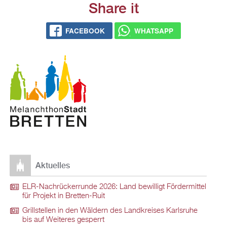
Share it
FACE­BOOK
WHATS­APP
Ak­tu­el­les
ELR-Nach­rü­ck­er­run­de 2026: Land be­wil­ligt För­der­mit­tel
für Pro­jekt in Brett­en-Ruit
Grill­stel­len in den Wäl­dern des Land­krei­ses Karls­ru­he
bis auf Wei­te­res ge­sperrt