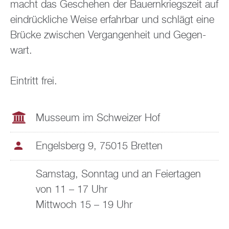
macht das Ge­sche­hen der Bau­ern­kriegs­zeit auf
ein­drück­li­che Weise er­fahr­bar und schlägt eine
Brü­cke zwi­schen Ver­gan­gen­heit und Ge­gen­
wart.
Ein­tritt frei.
Mus­se­um im Schwei­zer Hof
En­gels­berg 9, 75015 Brett­en
Sams­tag, Sonn­tag und an Fei­er­ta­gen
von 11 – 17 Uhr
Mitt­woch 15 – 19 Uhr