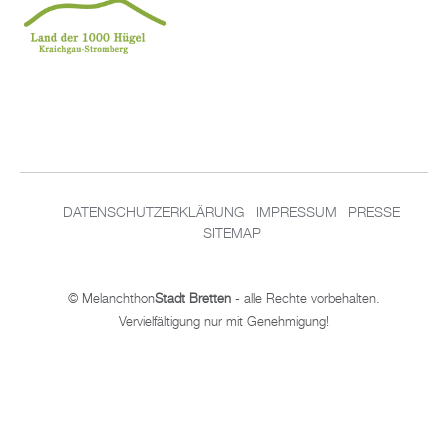
DA­TEN­SCHUT­Z­ER­KLÄ­RUNG
IM­PRES­SUM
PRES­SE
SITEMAP
© Me­lan­chthon
Stadt Brett­en
- alle Rech­te vor­be­hal­ten.
Ver­viel­fäl­ti­gung nur mit Ge­neh­mi­gung!