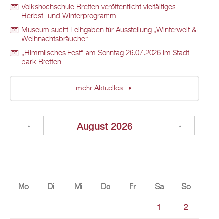
Volks­hoch­schu­le Brett­en ver­öf­fent­licht viel­fäl­ti­ges
Herbst- und Win­ter­pro­gramm
Mu­se­um sucht Leih­ga­ben für Aus­stel­lung „Win­ter­welt &
Weih­nachts­bräu­che“
„Himm­li­sches Fest“ am Sonn­tag 26.07.2026 im Stadt­
park Brett­en
mehr Ak­tu­el­les
Au­gust 2026
«
»
Mo
Di
Mi
Do
Fr
Sa
So
1
2