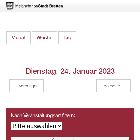
Direkt
Monat
Woche
Tag
(aktiver Reiter)
zum
Inhalt
Dienstag, 24. Januar 2023
« vorheriger
nächster »
Nach Veranstaltungsart filtern: