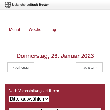
Direkt
Monat
Woche
Tag
(aktiver Reiter)
zum
Inhalt
Donnerstag, 26. Januar 2023
« vorheriger
nächster »
Nach Veranstaltungsart filtern: