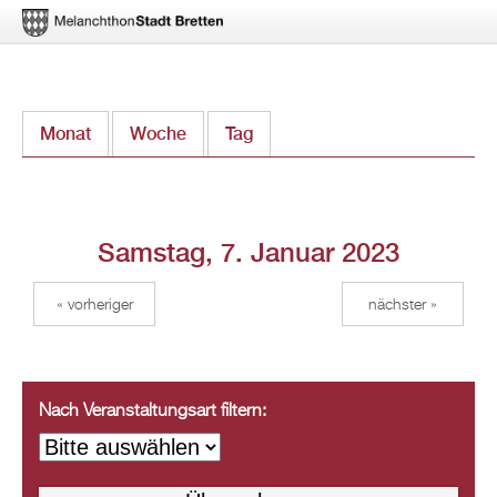
Direkt
Monat
Woche
Tag
(aktiver Reiter)
zum
Inhalt
Samstag, 7. Januar 2023
« vorheriger
nächster »
Nach Veranstaltungsart filtern: