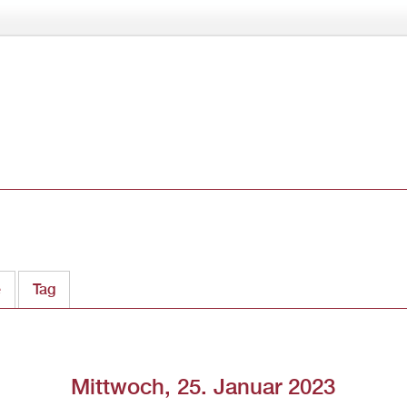
Direkt
zum
Inhalt
e
Tag
(aktiver Reiter)
Mittwoch, 25. Januar 2023