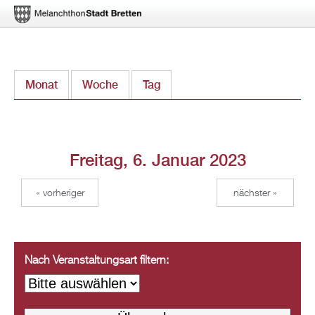
Direkt
Monat
Woche
Tag
(aktiver Reiter)
zum
Inhalt
Freitag, 6. Januar 2023
« vorheriger
nächster »
Nach Veranstaltungsart filtern: