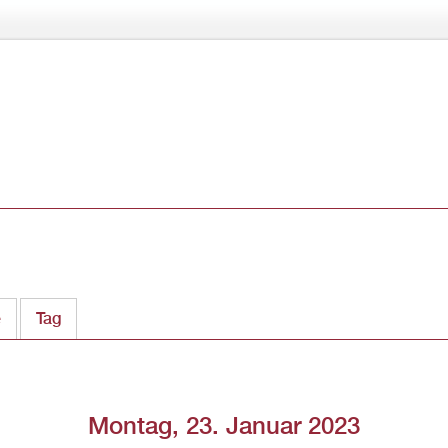
Direkt
zum
Inhalt
e
Tag
(aktiver Reiter)
Montag, 23. Januar 2023