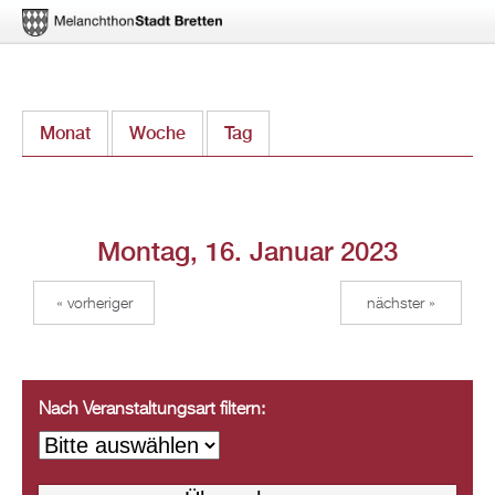
Direkt
Monat
Woche
Tag
(aktiver Reiter)
zum
Inhalt
Montag, 16. Januar 2023
« vorheriger
nächster »
Nach Veranstaltungsart filtern: