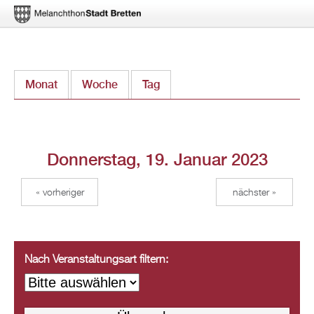
Direkt
Monat
Woche
Tag
(aktiver Reiter)
zum
Inhalt
Donnerstag, 19. Januar 2023
« vorheriger
nächster »
Nach Veranstaltungsart filtern: