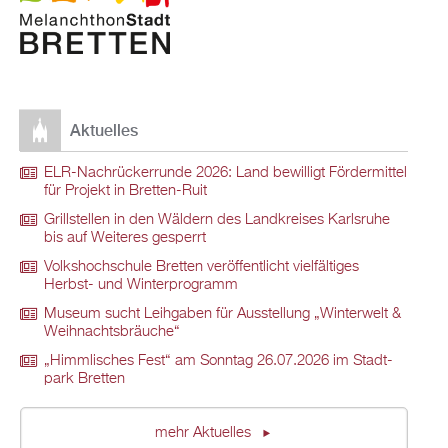
Ak­tu­el­les
ELR-Nach­rü­ck­er­run­de 2026: Land be­wil­ligt För­der­mit­tel
für Pro­jekt in Brett­en-Ruit
Grill­stel­len in den Wäl­dern des Land­krei­ses Karls­ru­he
bis auf Wei­te­res ge­sperrt
Volks­hoch­schu­le Brett­en ver­öf­fent­licht viel­fäl­ti­ges
Herbst- und Win­ter­pro­gramm
Mu­se­um sucht Leih­ga­ben für Aus­stel­lung „Win­ter­welt &
Weih­nachts­bräu­che“
„Himm­li­sches Fest“ am Sonn­tag 26.07.2026 im Stadt­
park Brett­en
mehr Ak­tu­el­les