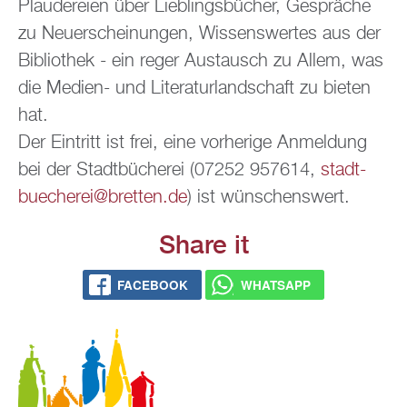
Plau­de­rei­en über Lieb­lings­bü­cher, Ge­sprä­che
zu Neu­erschei­nun­gen, Wis­sens­wer­tes aus der
Bi­blio­thek - ein reger Aus­tausch zu Allem, was
die Me­di­en- und Li­te­ra­tur­land­schaft zu bie­ten
hat.
Der Ein­tritt ist frei, eine vor­he­ri­ge An­mel­dung
bei der Stadt­bü­che­rei (07252 957614,
stadt­
bue­che­rei@​bretten.​de
) ist wün­schens­wert.
Share it
FACE­BOOK
WHATS­APP