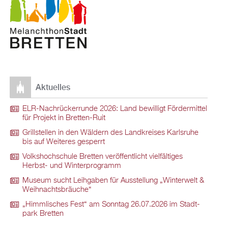
Ak­tu­el­les
ELR-Nach­rü­ck­er­run­de 2026: Land be­wil­ligt För­der­mit­tel
für Pro­jekt in Brett­en-Ruit
Grill­stel­len in den Wäl­dern des Land­krei­ses Karls­ru­he
bis auf Wei­te­res ge­sperrt
Volks­hoch­schu­le Brett­en ver­öf­fent­licht viel­fäl­ti­ges
Herbst- und Win­ter­pro­gramm
Mu­se­um sucht Leih­ga­ben für Aus­stel­lung „Win­ter­welt &
Weih­nachts­bräu­che“
„Himm­li­sches Fest“ am Sonn­tag 26.07.2026 im Stadt­
park Brett­en