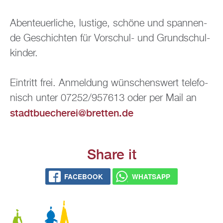
Aben­teu­er­li­che, lus­ti­ge, schö­ne und span­nen­
de Ge­schich­ten für Vor­schul- und Grund­schul­
kin­der.
Ein­tritt frei. An­mel­dung wün­schens­wert te­le­fo­
nisch unter 07252/957613 oder per Mail an
stadt­bue­che­rei@​bretten.​de
Share it
FACE­BOOK
WHATS­APP