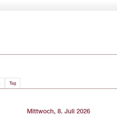
Direkt
zum
Inhalt
e
Tag
(aktiver Reiter)
Mittwoch, 8. Juli 2026