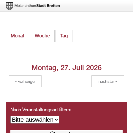
Direkt
Monat
Woche
Tag
(aktiver Reiter)
zum
Inhalt
Montag, 27. Juli 2026
« vorheriger
nächster »
Nach Veranstaltungsart filtern: