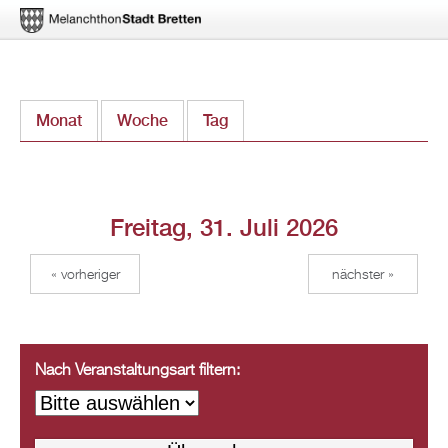
Direkt
Monat
Woche
Tag
(aktiver Reiter)
zum
Inhalt
Freitag, 31. Juli 2026
« vorheriger
nächster »
Nach Veranstaltungsart filtern: