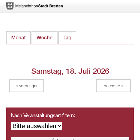
Direkt
Monat
Woche
Tag
(aktiver Reiter)
zum
Inhalt
Samstag, 18. Juli 2026
« vorheriger
nächster »
Nach Veranstaltungsart filtern: