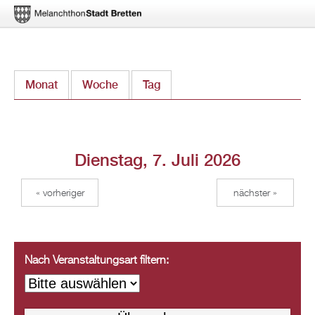
Direkt
Monat
Woche
Tag
(aktiver Reiter)
zum
Inhalt
Dienstag, 7. Juli 2026
« vorheriger
nächster »
Nach Veranstaltungsart filtern: