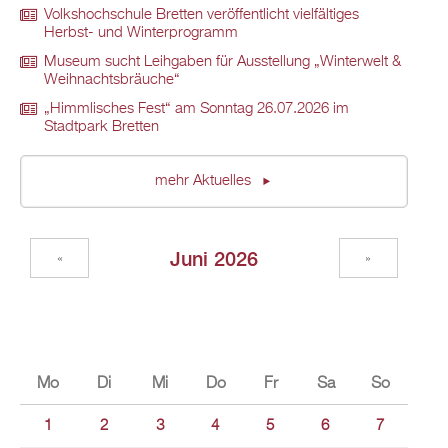
Volkshochschule Bretten veröffentlicht vielfältiges
Herbst- und Winterprogramm
Museum sucht Leihgaben für Ausstellung „Winterwelt &
Weihnachtsbräuche“
„Himmlisches Fest“ am Sonntag 26.07.2026 im
Stadtpark Bretten
mehr Aktuelles
Juni 2026
«
»
Mo
Di
Mi
Do
Fr
Sa
So
1
2
3
4
5
6
7