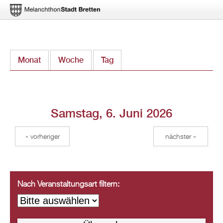
Direkt
Monat
Woche
Tag
(aktiver Reiter)
zum
Inhalt
Samstag, 6. Juni 2026
« vorheriger
nächster »
Nach Veranstaltungsart filtern: