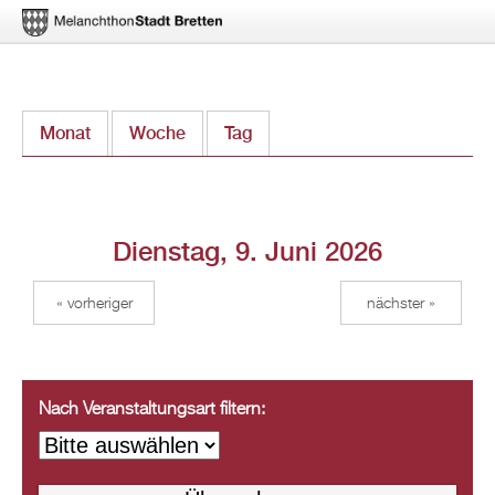
Direkt
Monat
Woche
Tag
(aktiver Reiter)
zum
Inhalt
Dienstag, 9. Juni 2026
« vorheriger
nächster »
Nach Veranstaltungsart filtern: