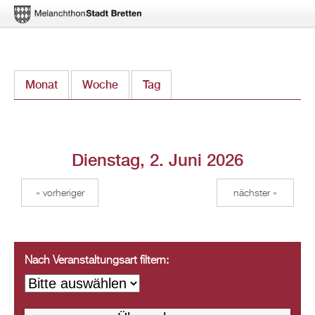
Direkt
Monat
Woche
Tag
(aktiver Reiter)
zum
Inhalt
Dienstag, 2. Juni 2026
« vorheriger
nächster »
Nach Veranstaltungsart filtern: