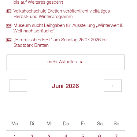
bis auf Weiteres gesperrt
Volkshochschule Bretten veröffentlicht vielfältiges
Herbst- und Winterprogramm
Museum sucht Leihgaben für Ausstellung „Winterwelt &
Weihnachtsbräuche“
„Himmlisches Fest“ am Sonntag 26.07.2026 im
Stadtpark Bretten
mehr Aktuelles
Juni 2026
«
»
Mo
Di
Mi
Do
Fr
Sa
So
1
2
3
4
5
6
7