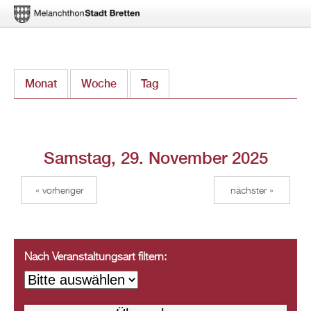
Direkt
Monat
Woche
Tag
(aktiver Reiter)
zum
Inhalt
Samstag, 29. November 2025
« vorheriger
nächster »
Nach Veranstaltungsart filtern: