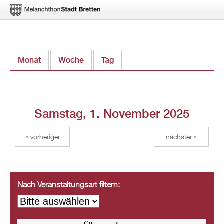
Direkt
Monat
Woche
Tag
(aktiver Reiter)
zum
Inhalt
Samstag, 1. November 2025
« vorheriger
nächster »
Nach Veranstaltungsart filtern: