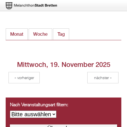
Direkt
Monat
Woche
Tag
(aktiver Reiter)
zum
Inhalt
Mittwoch, 19. November 2025
« vorheriger
nächster »
Nach Veranstaltungsart filtern: