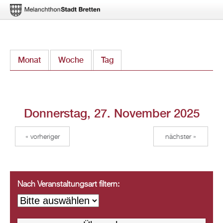
Direkt
Monat
Woche
Tag
(aktiver Reiter)
zum
Inhalt
Donnerstag, 27. November 2025
« vorheriger
nächster »
Nach Veranstaltungsart filtern: