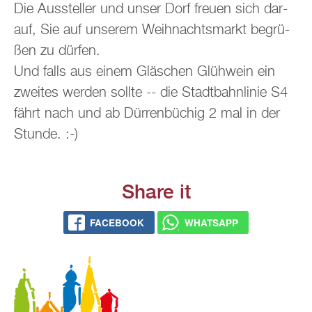
Die Aus­stel­ler und unser Dorf freu­en sich dar­
auf, Sie auf un­se­rem Weih­nachts­markt be­grü­
ßen zu dür­fen.
Und falls aus einem Gläs­chen Glüh­wein ein
zwei­tes wer­den soll­te -- die Stadt­bahn­li­nie S4
fährt nach und ab Dür­ren­bü­chig 2 mal in der
Stun­de. :-)
Share it
FACE­BOOK
WHATS­APP