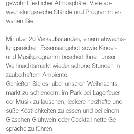
ge­wohnt fest­li­cher At­mo­sphä­re. Viele ab­
wechs­lungs­rei­che Stän­de und Pro­gramm er­
war­ten Sie.
Mit über 20 Ver­kaufs­stän­den, einem ab­wechs­
lungs­rei­chen Es­sens­an­ge­bot sowie Kin­der-
und Mu­sik­pro­gramm be­schert Ihnen unser
Weih­nachts­markt wie­der schö­ne Stun­den in
zau­ber­haf­tem Am­bi­en­te.
Ge­nie­ßen Sie es, über un­se­ren Weih­nachts­
markt zu schlen­dern, im Park bei La­ger­feu­er
der Musik zu lau­schen, le­cke­re herz­haf­te und
süße Köst­lich­kei­ten zu essen und bei einem
Gläs­chen Glüh­wein oder Cock­tail nette Ge­
sprä­che zu füh­ren.