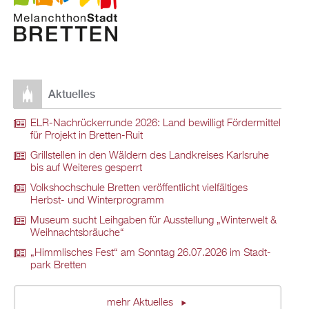
Ak­tu­el­les
ELR-Nach­rü­ck­er­run­de 2026: Land be­wil­ligt För­der­mit­tel
für Pro­jekt in Brett­en-Ruit
Grill­stel­len in den Wäl­dern des Land­krei­ses Karls­ru­he
bis auf Wei­te­res ge­sperrt
Volks­hoch­schu­le Brett­en ver­öf­fent­licht viel­fäl­ti­ges
Herbst- und Win­ter­pro­gramm
Mu­se­um sucht Leih­ga­ben für Aus­stel­lung „Win­ter­welt &
Weih­nachts­bräu­che“
„Himm­li­sches Fest“ am Sonn­tag 26.07.2026 im Stadt­
park Brett­en
mehr Ak­tu­el­les