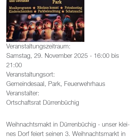
Ver­an­stal­tungs­zeit­raum:
Sams­tag, 29. No­vem­ber 2025 -
16:00
bis
21:00
Ver­an­stal­tungs­ort:
Ge­mein­de­saal, Park, Feu­er­wehr­haus
Ver­an­stal­ter:
Ort­schafts­rat Dür­ren­bü­chig
Weih­nachts­makt in Dür­ren­bü­chig - unser klei­
nes Dorf fei­ert sei­nen 3. Weih­nachts­markt in