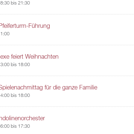
8:30
bis
21:30
 Pfeiferturm-Führung
11:00
Hexe feiert Weihnachten
3:00
bis
18:00
ielenachmittag für die ganze Familie
4:00
bis
18:00
ndolinenorchester
6:00
bis
17:30