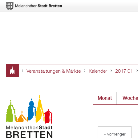
Veranstaltungen & Märkte
Kalender
2017 01
Sie
sind
Monat
(aktiver Rei
Woch
hier
« vorheriger