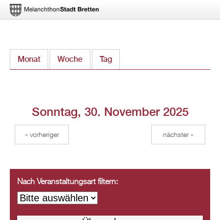
Direkt
Monat
Woche
Tag
(aktiver Reiter)
zum
Inhalt
Sonntag, 30. November 2025
« vorheriger
nächster »
Nach Veranstaltungsart filtern: