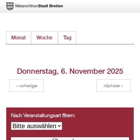
Direkt
Monat
Woche
Tag
(aktiver Reiter)
zum
Inhalt
Donnerstag, 6. November 2025
« vorheriger
nächster »
Nach Veranstaltungsart filtern: