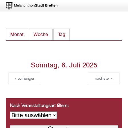
Direkt
Monat
Woche
Tag
(aktiver Reiter)
zum
Inhalt
Sonntag, 6. Juli 2025
« vorheriger
nächster »
Nach Veranstaltungsart filtern: