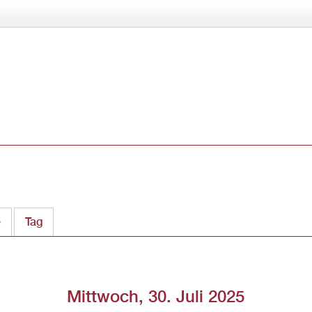
Direkt
zum
Inhalt
e
Tag
(aktiver Reiter)
Mittwoch, 30. Juli 2025