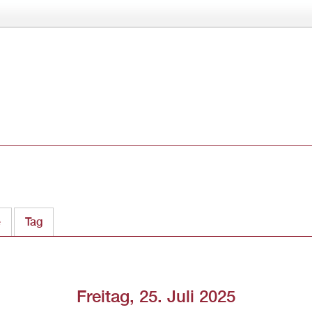
Direkt
zum
Inhalt
e
Tag
(aktiver Reiter)
Freitag, 25. Juli 2025