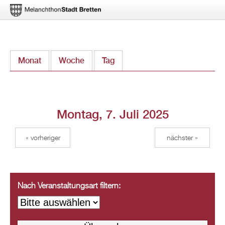
Direkt
Monat
Woche
Tag
(aktiver Reiter)
zum
Inhalt
Montag, 7. Juli 2025
« vorheriger
nächster »
Nach Veranstaltungsart filtern: